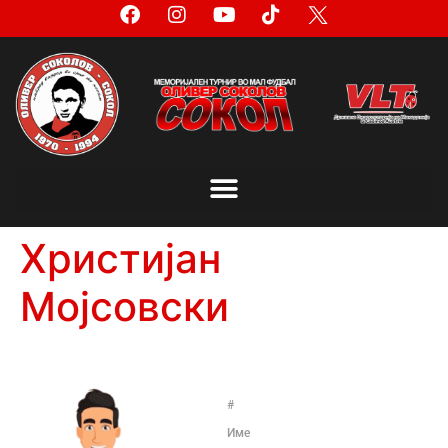
Христијан
Мојсовски
#
Име