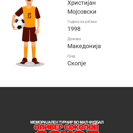
Христијан
Мојсовски
Година на раѓање
1998
Држава
Македонија
Град
Скопје