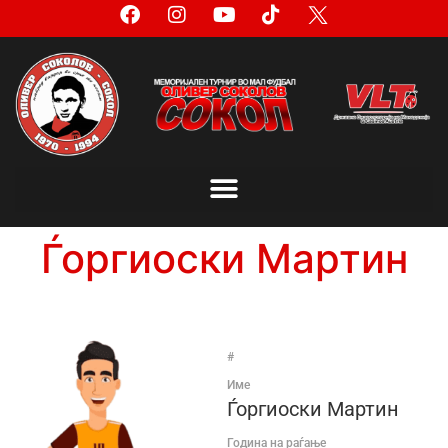
Ѓоргиоски Мартин
#
Име
Ѓоргиоски Мартин
Година на раѓање