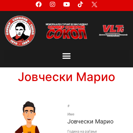
Јовчески Марио
#
Име
Јовчески Марио
Година на раѓање