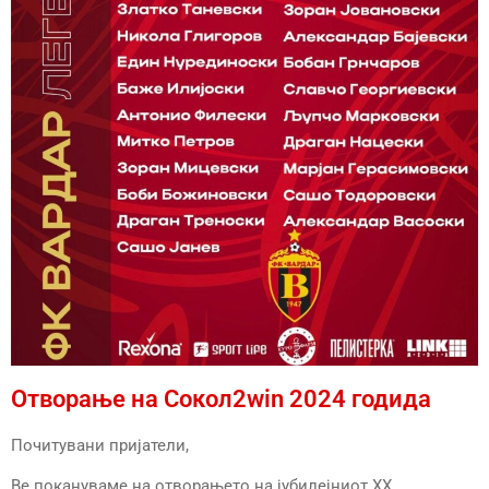
Отворање на Сокол2win 2024 годида
Почитувани пријатели,
Ве покануваме на отворањето на јубилејниот XX