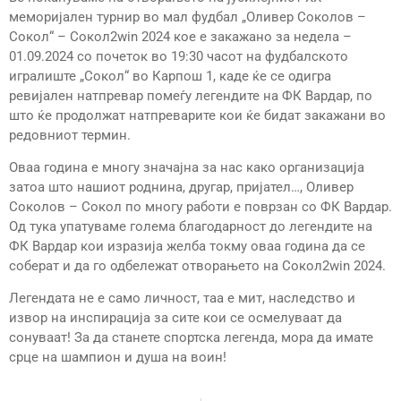
меморијален турнир во мал фудбал „Оливер Соколов –
Сокол“ – Сокол2win 2024 кое е закажано за недела –
01.09.2024 со почеток во 19:30 часот на фудбалското
игралиште „Сокол“ во Карпош 1, каде ќе се одигра
ревијален натпревар помеѓу легендите на ФК Вардар, по
што ќе продолжат натпреварите кои ќе бидат закажани во
редовниот термин.
Оваа година е многу значајна за нас како организација
затоа што нашиот роднина,
другар, пријател…, Оливер
Соколов – Сокол по многу работи е поврзан со ФК Вардар.
Од тука упатуваме голема благодарност до легендите на
ФК Вардар кои изразија желба токму оваа година да се
соберат и да го одбележат отворањето на Сокол2win 2024.
Легендата не е само личност, таа е мит, наследство и
извор на инспирација за сите кои се осмелуваат да
сонуваат! За да станете спортска легенда, мора да имате
срце на шампион и душа на воин!