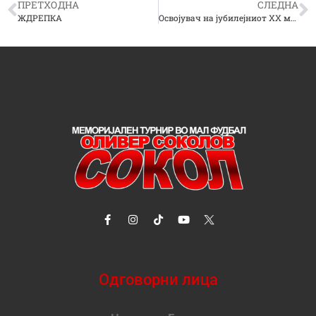
ПРЕТХОДНА
СЛЕДНА
ЖДРЕПКА
Освојувач на јубилејниот XX меморијален турнир “Оливер Соколов – Сокол” – Сокол2win е екипата на Месарница Кај Џек
Одговорни лица