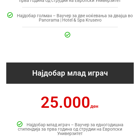
прва година од струдии на Европски Универзитет
Најдобар голман – Ваучер за две ноќевања за двајца во
Panorama | Hotel & Spa Krusevo
Најдобар млад играч
25.000
ден
Најдобар млад играч – Ваучер за едногодишна
стипендија за прва година од струдии на Европски
Универзитет