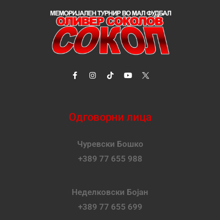
Одговорни лица
Чуревски Бошко
+389 77 655 988
Неделковски Бојан
+389 77 655 699