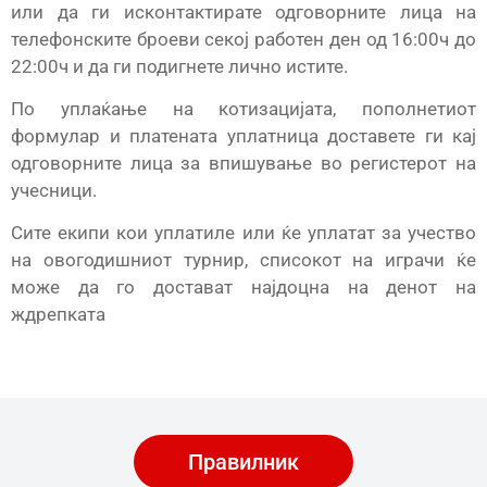
или да ги исконтактирате одговорните лица на
телефонските броеви секој работен ден од 16:00ч до
22:00ч и да ги подигнете лично истите.
По уплаќање на котизацијата, пополнетиот
формулар и платената уплатница доставете ги кај
одговорните лица за впишување во регистерот на
учесници.
Сите екипи кои уплатиле или ќе уплатат за учество
на овогодишниот турнир, списокот на играчи ќе
може да го достават најдоцна на денот на
ждрепката
Правилник