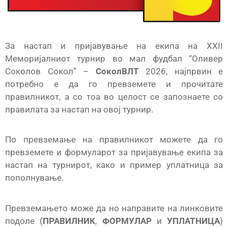
За настап и пријавување на екипа на XXII
Меморијалниот турнир во мал фудбал “Оливер
Соколов Сокол” –
СоколВЛТ
2026, најпрвин е
потребно е да го превземете и прочитате
правилникот, а со тоа во целост се запознаете со
правилата за настап на овој турнир.
По превземање на правилникот можете да го
превземете и формуларот за пријавување екипа за
настап на турнирот, како и пример уплатница за
пополнување.
Превземањето може да но направите на линковите
подоле (
ПРАВИЛНИК
,
ФОРМУЛАР
и
УПЛАТНИЦА
)