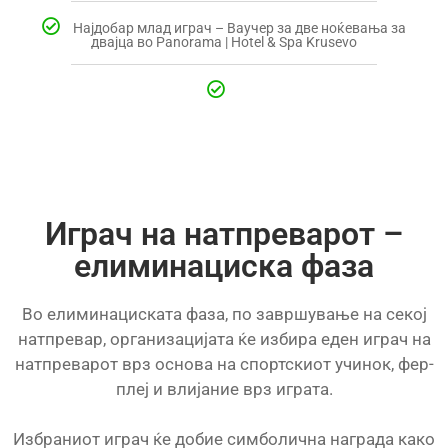
Најдобар млад играч – Ваучер за две ноќевања за
двајца во Panorama | Hotel & Spa Krusevo
Играч на натпреварот –
елиминациска фаза
Во елиминациската фаза, по завршување на секој
натпревар, организацијата ќе избира еден играч на
натпреварот врз основа на спортскиот учинок, фер-
плеј и влијание врз играта.
Избраниот играч ќе добие симболична награда како