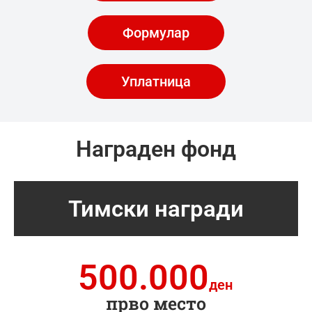
Формулар
Уплатница
Награден фонд
Тимски награди
500.000
ден
прво место