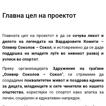
Главна цел на проектот
Главната цел на проектот е да се
сочува ликот и
делото на легендата на Вардаровите Комити –
Оливер Соколов – Сокол
, и истовремено да се даде
поддршка на младите луѓе во нивниот развој и
успеси во спортот
.
Преку организацијата
Здружение на граѓани
„Оливер Соколов – Сокол“
, се стремиме да
создадеме
поквалитетен живот и поздрава иднина
за децата, младинците и сите чинители во нашето
општество
, користејќи го спортот како алатка за
личен, социјален и едукативен напредок.