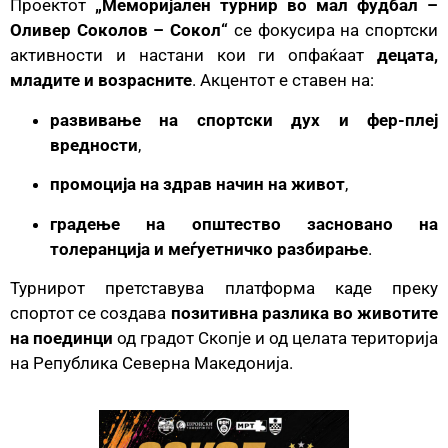
Проектот
„Меморијален турнир во мал фудбал –
Оливер Соколов – Сокол“
се фокусира на спортски
активности и настани кои ги опфаќаат
децата,
младите и возрасните
. Акцентот е ставен на:
развивање на спортски дух и фер-плеј
вредности
,
промоција на здрав начин на живот
,
градење на општество засновано на
толеранција и меѓуетничко разбирање
.
Турнирот претставува платформа каде преку
спортот се создава
позитивна разлика во животите
на поединци
од градот Скопје и од целата територија
на Република Северна Македонија.