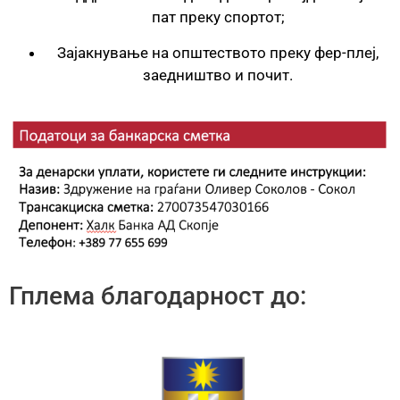
пат преку спортот;
Зајакнување на општеството преку фер-плеј,
заедништво и почит.
Гплема благодарност до: