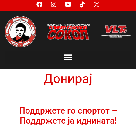
Донирај
Поддржете го спортот –
Поддржете ја иднината!