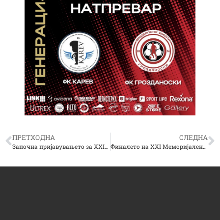
ПРЕТХОДНА
СЛЕДНА
Започна пријавувањето за XXI Меморијален турнир во мал фудбал “Оливер Соколов – Сокол” – Сокол ВЛТ 2025 година
Финалето на XXI Меморијален турнир ‘Оливер Соколов – Сокол’ 2025 – Величествена завршница и заслужени победници