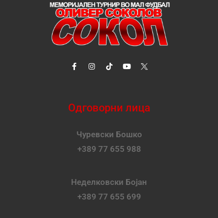
Одговорни лица
Чуревски Бошко
+389 77 655 988
Неделковски Бојан
+389 77 655 699