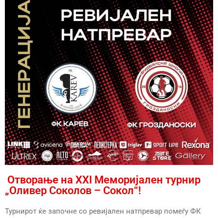
Отворање на XXI Меморијален турнир
„Оливер Соколов – Сокол“!
Турнирот ќе започне со ревијален натпревар помеѓу ФК