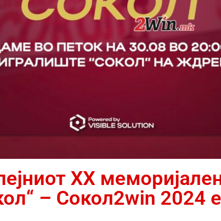
лејниот XX меморијале
кол“ – Сокол2win 2024 