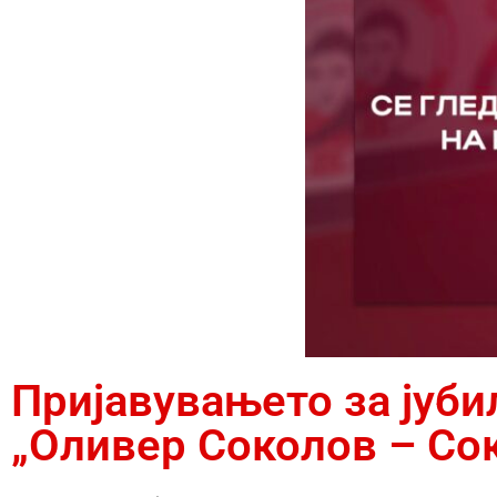
Пријавувањето за јуби
„Оливер Соколов – Со