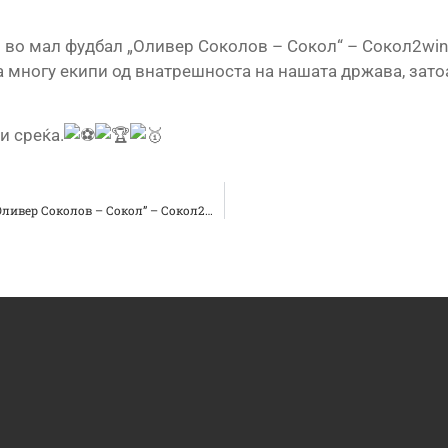
р во мал фудбал „Оливер Соколов – Сокол“ – Сокол2win
ја многу екипи од внатрешноста на нашата држава, зат
и среќа.
Започна пријавувањето за XX Меморијален турнир во мал фудбал “Оливер Соколов – Сокол” – Сокол2win 2024 година