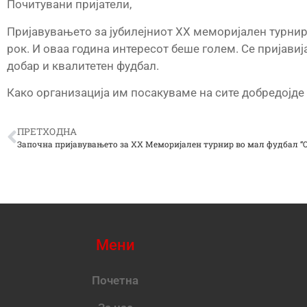
Почитувани пријатели,
Пријавувањето за јубилејниот XX меморијален турни
рок. И оваа година интересот беше голем. Се пријави
добар и квалитетен фудбал.
Како организација им посакуваме на сите добредојде 
ПРЕТХОДНА
Мени
Почетна