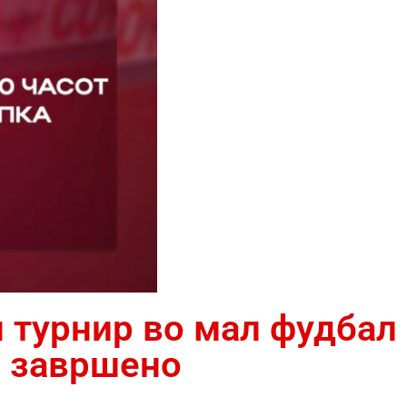
н турнир во мал фудбал
е завршено