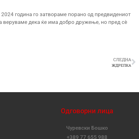
 2024 година го затвораме порано од предвидениот
оа веруваме дека ќе има добро дружење, но пред сè
СЛЕДНА
ЖДРЕПКА
Одговорни лица
Чуревски Бошко
+389 77 655 988