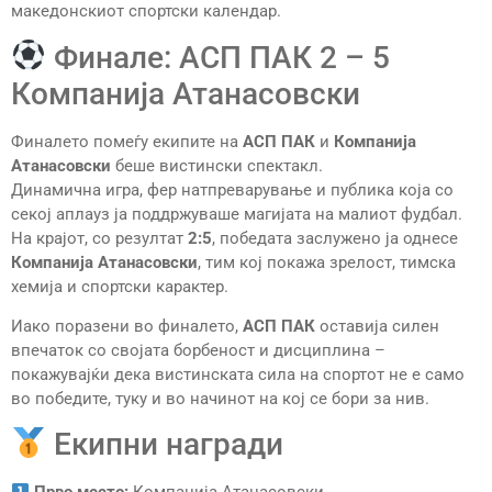
македонскиот спортски календар.
Финале: АСП ПАК 2 – 5
Компанија Атанасовски
Финалето помеѓу екипите на
АСП ПАК
и
Компанија
Атанасовски
беше вистински спектакл.
Динамична игра, фер натпреварување и публика која со
секој аплауз ја поддржуваше магијата на малиот фудбал.
На крајот, со резултат
2:5
, победата заслужено ја однесе
Компанија Атанасовски
, тим кој покажа зрелост, тимска
хемија и спортски карактер.
Иако поразени во финалето,
АСП ПАК
оставија силен
впечаток со својата борбеност и дисциплина –
покажувајќи дека вистинската сила на спортот не е само
во победите, туку и во начинот на кој се бори за нив.
Екипни награди