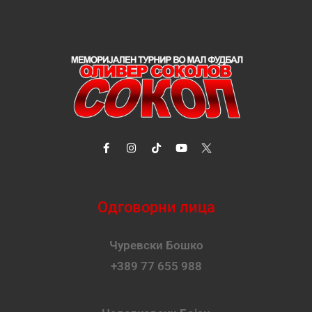
Одговорни лица
Чуревски Бошко
+389 77 655 988