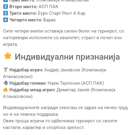
Прво место:
Компанија Атанасовски
Второ место:
АСП ПАК
Трето место:
Еуро Старт Рент А Кар
Четврто место:
Барак
Сите четири екипи оставија силен белег на турнирот, со
натпревари исполнети со квалитет, страст и почит кон
играта.
Индивидуални признанија
Најдобар играч:
Андреј Јаневски (Компанија
Атанасовски)
Најдобар голман:
Наум Таулоски (АСП ПАК)
Најдобар млад играч:
Димитар Јанев (Компанија
Атанасовски)
Индивидуалните награди секогаш се одраз на личен труд,
но и на тимска поддршка.
Овие тројца играчи го одбележаа турнирот со своите
настапи, карактер и спортска зрелост.