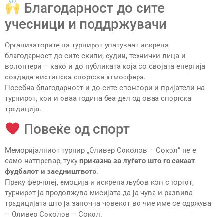
Благодарност до сите
учесници и поддржувачи
Организаторите на турнирот упатуваат искрена
благодарност до сите екипи, судии, технички лица и
волонтери – како и до публиката која со својата енергија
создаде вистинска спортска атмосфера.
Посебна благодарност и до сите спонзори и пријатели на
турнирот, кои и оваа година беа дел од оваа спортска
традиција.
Повеќе од спорт
Меморијалниот турнир „Оливер Соколов – Сокол“ не е
само натпревар, туку
приказна за луѓето што го сакаат
фудбалот и заедништвото
.
Преку фер-плеј, емоција и искрена љубов кон спортот,
турнирот ја продолжува мисијата да ја чува и развива
традицијата што ја започна човекот во чие име се одржува
– Оливер Соколов – Сокол.