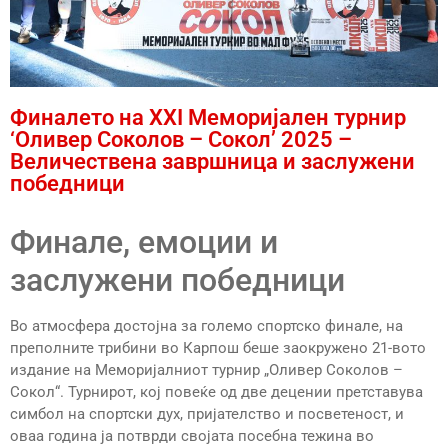
Финалето на XXI Меморијален турнир
‘Оливер Соколов – Сокол’ 2025 –
Величествена завршница и заслужени
победници
Финале, емоции и
заслужени победници
Во атмосфера достојна за големо спортско финале, на
преполните трибини во Карпош беше заокружено 21-вото
издание на Меморијалниот турнир „Оливер Соколов –
Сокол“. Турнирот, кој повеќе од две децении претставува
симбол на спортски дух, пријателство и посветеност, и
оваа година ја потврди својата посебна тежина во