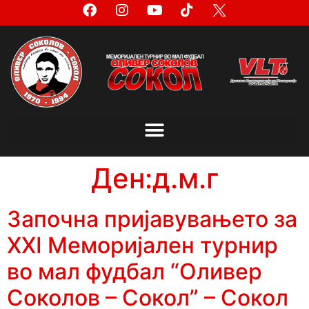
Ден:
д.м.г
Започна пријавувањето за
XXI Меморијален турнир
во мал фудбал “Оливер
Соколов – Сокол” – Сокол