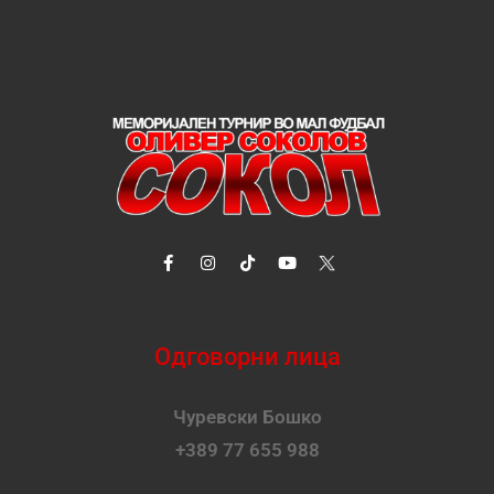
Одговорни лица
Чуревски Бошко
+389 77 655 988