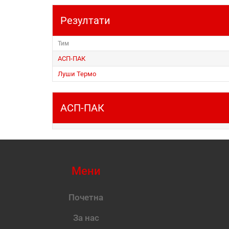
Резултати
Тим
АСП-ПАК
Луши Термо
АСП-ПАК
Мени
Почетна
За нас