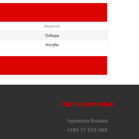
Резултат
Победи
Изгуби
Одговорни лица
Чуревски Бошко
+389 77 655 988