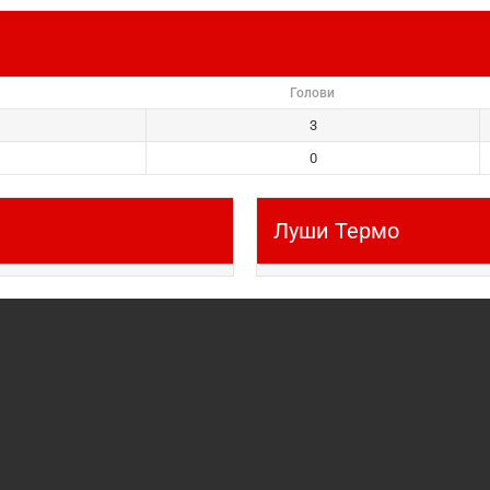
Голови
3
0
Луши Термо