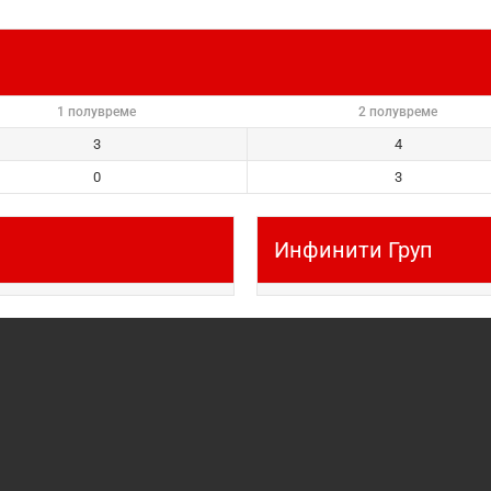
1 полувреме
2 полувреме
3
4
0
3
Инфинити Груп