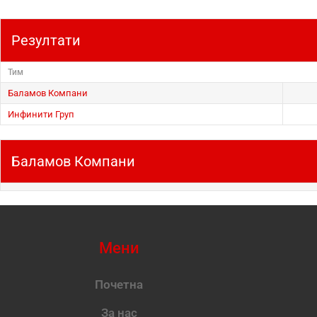
Резултати
Тим
Баламов Компани
Инфинити Груп
Баламов Компани
Мени
Почетна
За нас