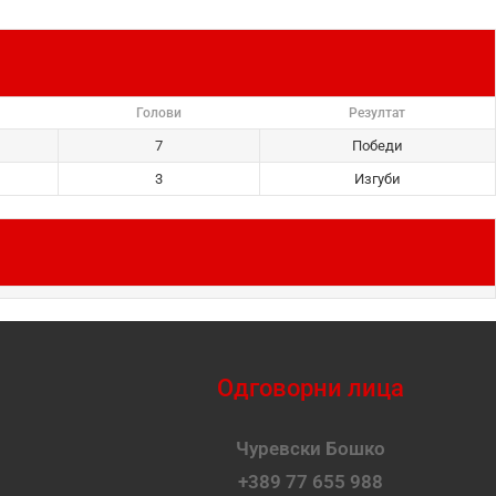
Голови
Резултат
7
Победи
3
Изгуби
Одговорни лица
Чуревски Бошко
+389 77 655 988