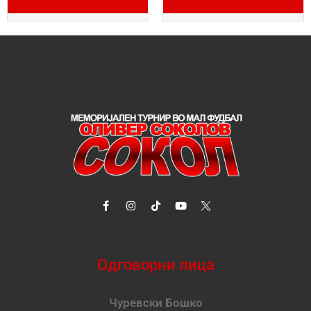
Одговорни лица
Чуревски Бошко