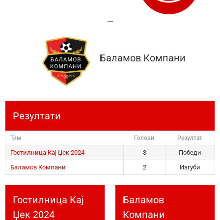
—
Баламов Компани
Резултати
Тим
Голови
Резултат
Гостилница Кај Џек 2024
3
Победи
Баламов Компани
2
Изгуби
Гостилница Кај
Баламов
Џек 2024
Компани