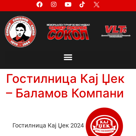
Гостилница Кај Џек
– Баламов Компани
Гостилница Кај Џек 2024