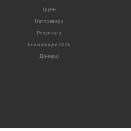
Групи
Натпревари
Резултати
Елиминации 2026
Донирај