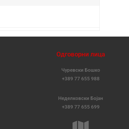
Одговорни лица
Чуревски Бошко
+389 77 655 988
Неделковски Бојан
+389 77 655 699