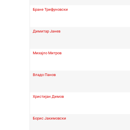
Бране Трифуновски
Димитар Јанев
Михајло Митров
Владо Панов
Христијан Димов
Борис Јакимовски