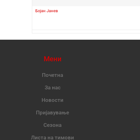
Бојан Јанев
Мени
Почетна
За нас
Новости
Пријавување
Сезона
Листа на тимови