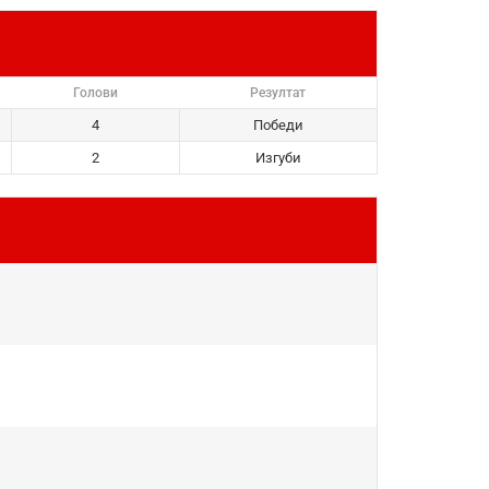
Голови
Резултат
4
Победи
2
Изгуби