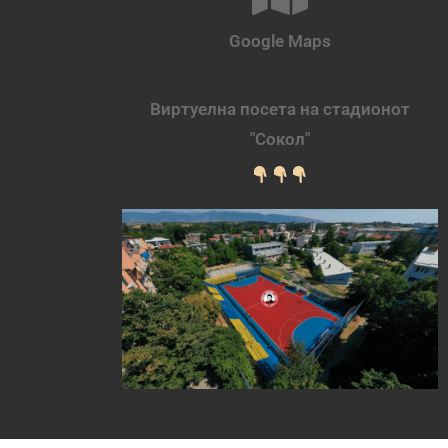
Google Maps
Виртуелна посета на стадионот
"Сокол"