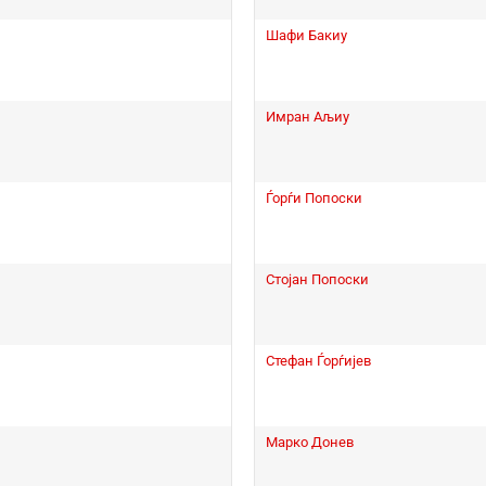
Шафи Бакиу
Имран Аљиу
Ѓорѓи Попоски
Стојан Попоски
Стефан Ѓорѓијев
Марко Донев