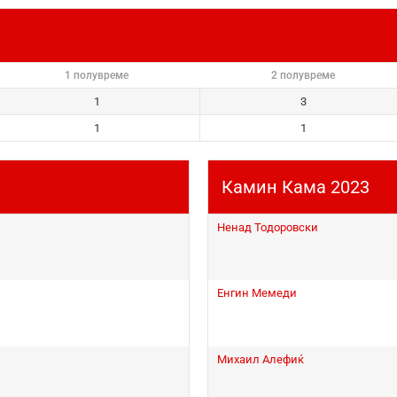
1 полувреме
2 полувреме
1
3
1
1
Камин Кама 2023
Ненад Тодоровски
Енгин Мемеди
Михаил Алефиќ