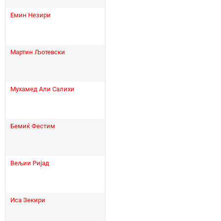
Емин Незири
Мартин Љотевски
Мухамед Али Салихи
Бемиќ Фестим
Вељии Ријад
Иса Зекири