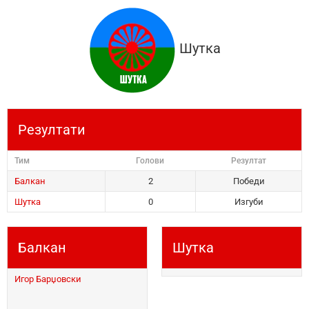
Шутка
Резултати
Тим
Голови
Резултат
Балкан
2
Победи
Шутка
0
Изгуби
Балкан
Шутка
Игор Барџовски