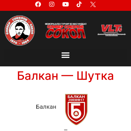
Балкан — Шутка
Балкан
—