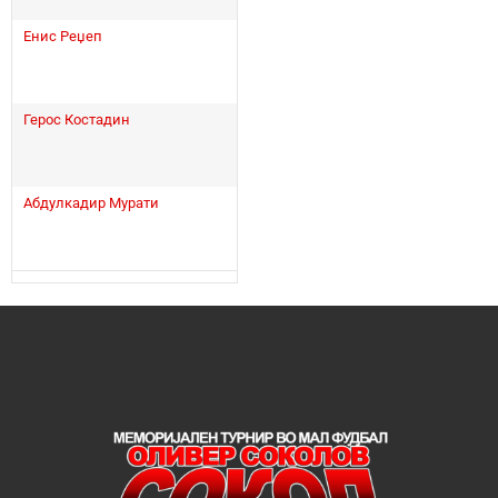
Енис Реџеп
Герос Костадин
Абдулкадир Мурати