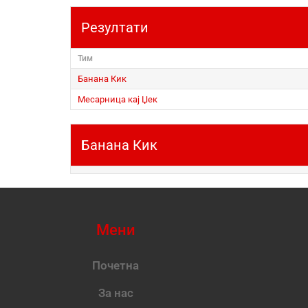
Резултати
Тим
Банана Кик
Месарница кај Џек
Банана Кик
Мени
Почетна
За нас