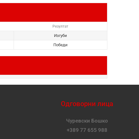
Резултат
Изгуби
Победи
Одговорни лица
Чуревски Бошко
+389 77 655 988