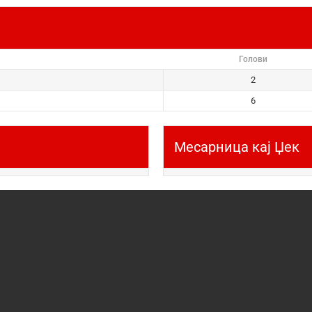
Голови
2
6
Месарница кај Џек