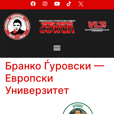
Бранко Ѓуровски —
Европски
Универзитет