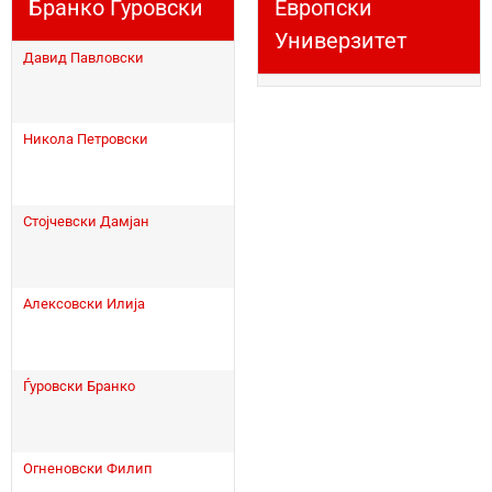
Бранко Ѓуровски
Европски
Универзитет
Давид Павловски
Никола Петровски
Стојчевски Дамјан
Алексовски Илија
Ѓуровски Бранко
Огненовски Филип