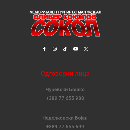
Одговорни лица
Чуревски Бошко
+389 77 655 988
Неделковски Бојан
+389 77 655 699