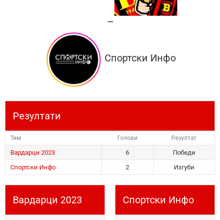
—
Спортски Инфо
Резултати
Тим
Голови
Резултат
Вардарци 2023
6
Победи
Спортски Инфо
2
Изгуби
Вардарци 2023
Спортски Инфо