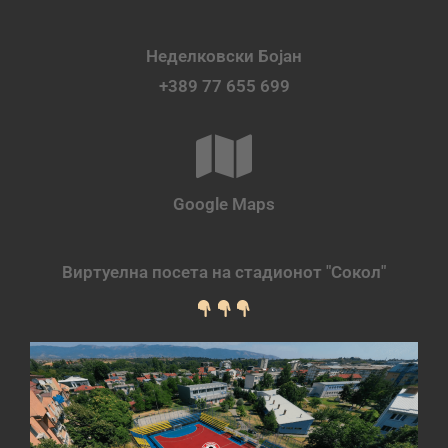
Неделковски Бојан
+389 77 655 699
Google Maps
Виртуелна посета на стадионот "Сокол"