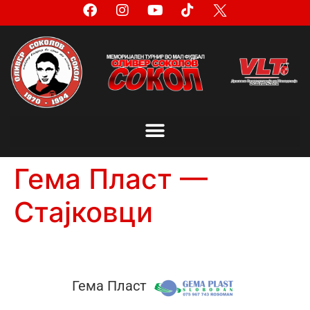
Гема Пласт —
Стајковци
Гема Пласт