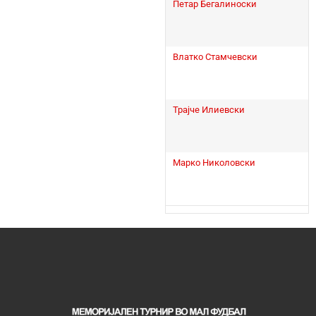
Петар Бегалиноски
Влатко Стамчевски
Трајче Илиевски
Марко Николовски