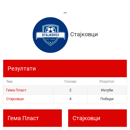
—
Стајковци
Резултати
Тим
Голови
Резултат
Гема Пласт
2
Изгуби
Стајковци
4
Победи
Гема Пласт
Стајковци