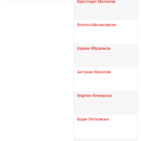
Кристијан Миланов
Влатко Милановски
Керим Ибраимов
Антонио Василев
Мартин Илиевски
Бојан Петковски