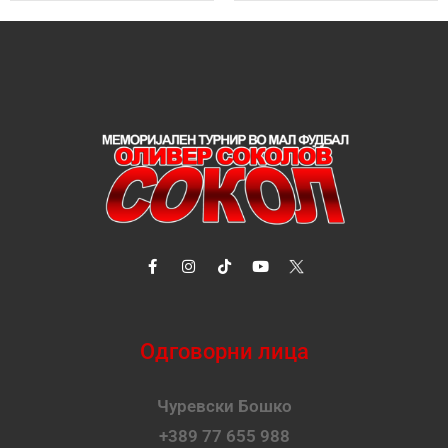
Одговорни лица
Чуревски Бошко
+389 77 655 988