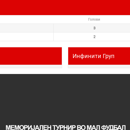
Голови
3
2
Инфинити Груп