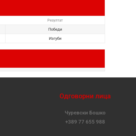
Резултат
Победи
Изгуби
Одговорни лица
Чуревски Бошко
+389 77 655 988