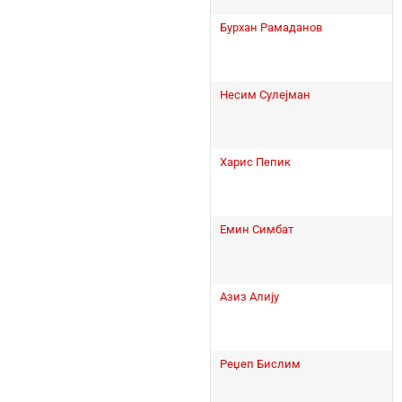
Бурхан Рамаданов
Несим Сулејман
Харис Пепик
Емин Симбат
Азиз Алију
Реџеп Бислим