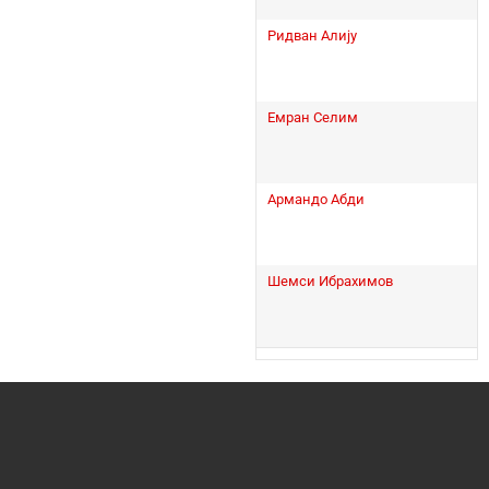
Ридван Алију
Емран Селим
Армандо Абди
Шемси Ибрахимов