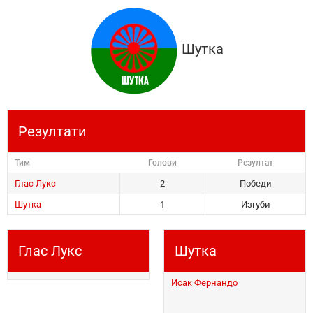
Шутка
Резултати
Тим
Голови
Резултат
Глас Лукс
2
Победи
Шутка
1
Изгуби
Глас Лукс
Шутка
Исак Фернандо