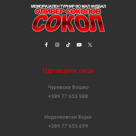
Одговорни лица
Чуревски Бошко
+389 77 655 988
Неделковски Бојан
+389 77 655 699