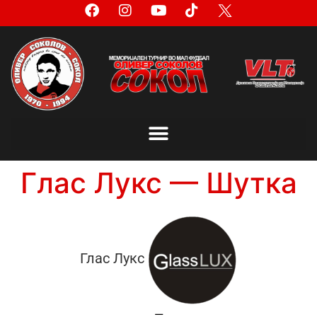
Глас Лукс — Шутка
Глас Лукс
—