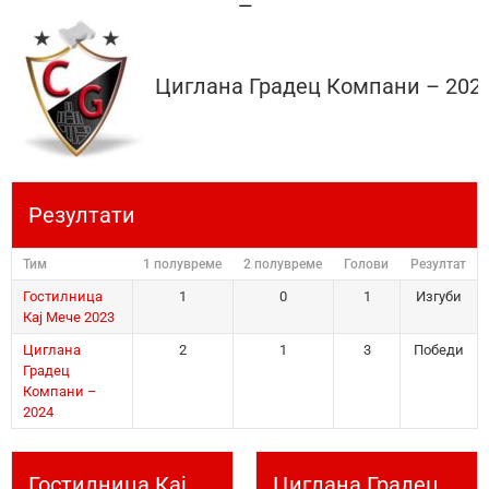
—
Циглана Градец Компани – 202
Резултати
Тим
1 полувреме
2 полувреме
Голови
Резултат
Гостилница
1
0
1
Изгуби
Кај Мече 2023
Циглана
2
1
3
Победи
Градец
Компани –
2024
Гостилница Кај
Циглана Градец