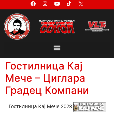
Гостилница Кај
Мече – Циглара
Градец Компани
Гостилница Кај Мече 2023