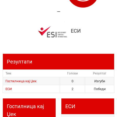
—
ЕСИ
Резултати
Тим
Голови
Резултат
Гостилница кај Џек
0
Изгуби
ЕСИ
2
Победи
Гостилница кај
ЕСИ
Џек