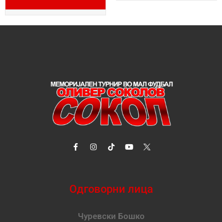
Одговорни лица
Чуревски Бошко