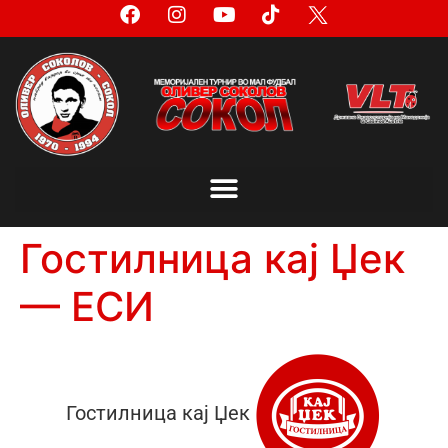
Гостилница кај Џек
— ЕСИ
Гостилница кај Џек