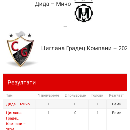
Дида – Мичо
—
Циглана Градец Компани – 202
Резултати
Тим
1 полувреме
2 полувреме
Голови
Резултат
Дида – Мичо
1
0
1
Реми
Циглана
1
0
1
Реми
Градец
Компани –
2024