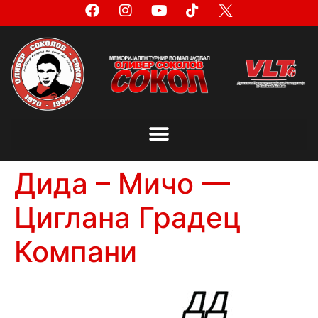
Дида – Мичо —
Циглана Градец
Компани