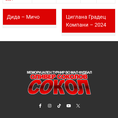
Дида – Мичо
Циглана Градец
Компани – 2024