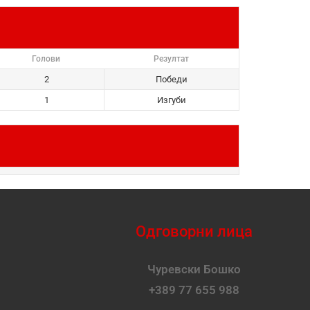
Голови
Резултат
2
Победи
1
Изгуби
Одговорни лица
Чуревски Бошко
+389 77 655 988