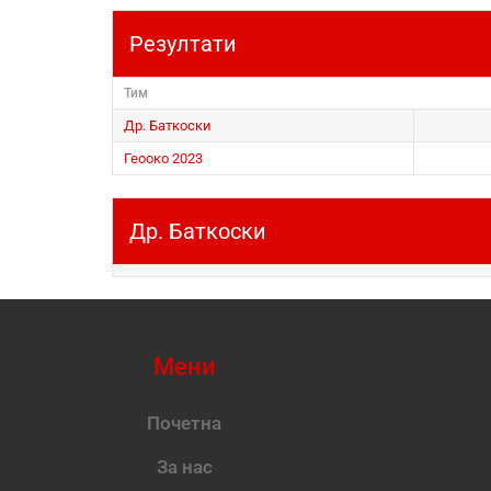
Резултати
Тим
Др. Баткоски
Геооко 2023
Др. Баткоски
Мени
Почетна
За нас