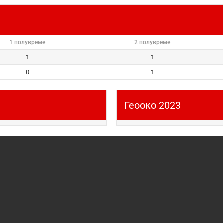
1 полувреме
2 полувреме
1
1
0
1
Геооко 2023