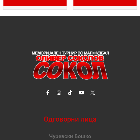
Одговорни лица
Чуревски Бошко