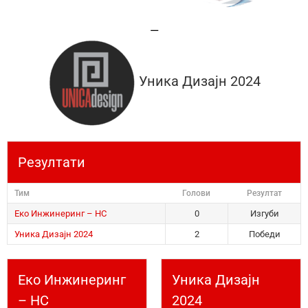
—
Уника Дизајн 2024
Резултати
Тим
Голови
Резултат
Еко Инжинеринг – НС
0
Изгуби
Уника Дизајн 2024
2
Победи
Еко Инжинеринг
Уника Дизајн
– НС
2024