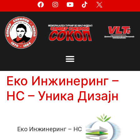
Еко Инжинеринг –
НС – Уника Дизајн
Еко Инжинеринг – НС