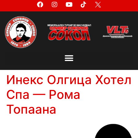
Инекс Олгица Хотел
Спа — Рома
Топаана