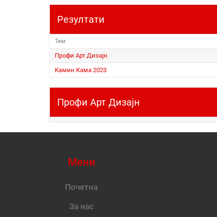
Резултати
Тим
Профи Арт Дизајн
Камин Кама 2023
Профи Арт Дизајн
Мени
Почетна
За нас