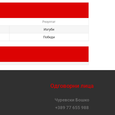
Резултат
Изгуби
Победи
Одговорни лица
Чуревски Бошко
+389 77 655 988