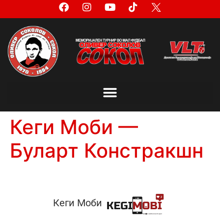
Кеги Моби —
Буларт Констракшн
Кеги Моби