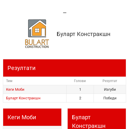
—
Буларт Констракшн
Резултати
Тим
Голови
Резултат
Кеги Моби
1
Изгуби
Буларт Констракшн
2
Победи
Кеги Моби
Буларт
Констракшн