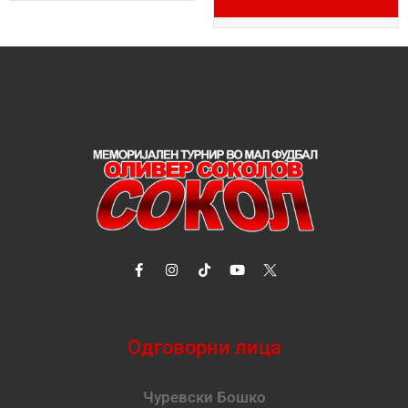
Одговорни лица
Чуревски Бошко