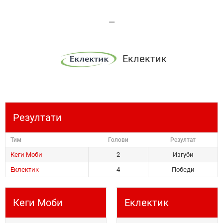
—
Еклектик
Резултати
Тим
Голови
Резултат
Кеги Моби
2
Изгуби
Еклектик
4
Победи
Кеги Моби
Еклектик