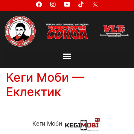
Кеги Моби —
Еклектик
Кеги Моби