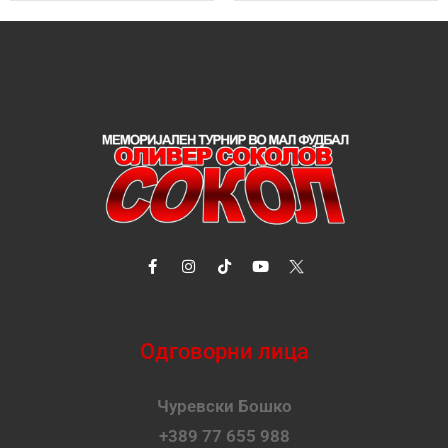
Одговорни лица
Чуревски Бошко
+389 77 655 988