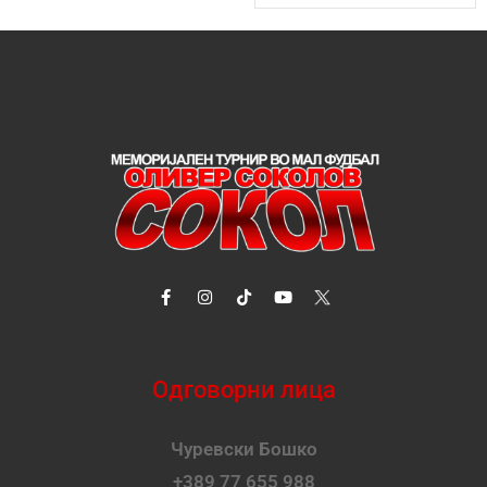
Одговорни лица
Чуревски Бошко
+389 77 655 988