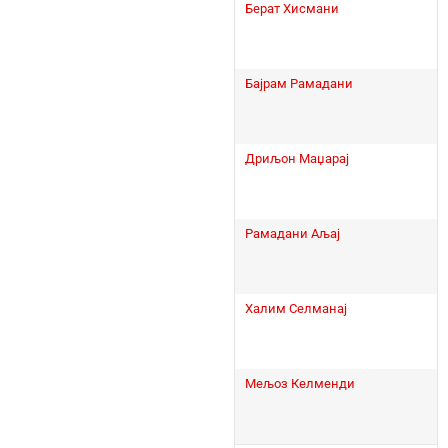
Берат Хисмани
Бајрам Рамадани
Дриљон Маџарај
Рамадани Аљај
Халим Селманај
Мељоз Келменди