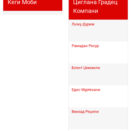
Кеги Моби
Циглана Градец
Компани
Љоку Дурим
Рамадан Ресур
Блент Џемаили
Едис Муртезани
Веихад Реџепи