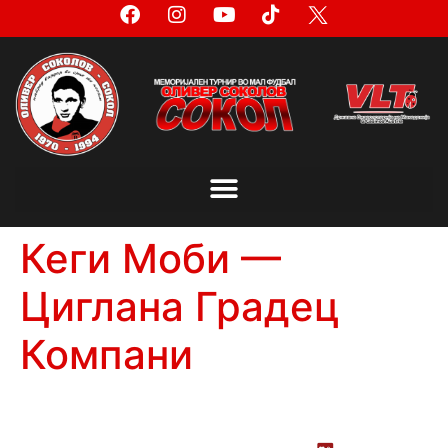
Кеги Моби —
Циглана Градец
Компани