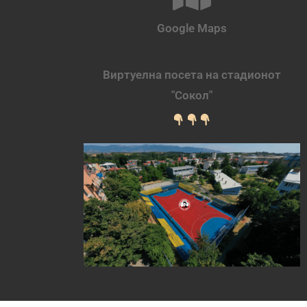
Google Maps
Виртуелна посета на стадионот
"Сокол"