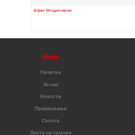
Борис Младеновски
Мени
Почетна
За нас
Новости
Пријавување
Сезона
Листа на тимови