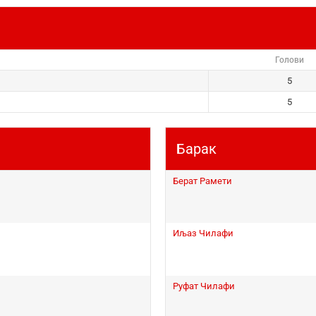
Голови
5
5
Барак
Берат Рамети
Иљаз Чилафи
Руфат Чилафи