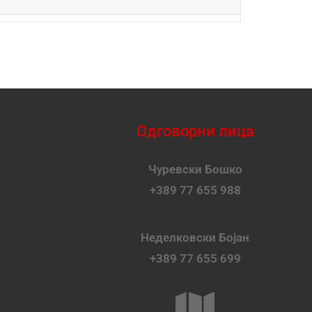
Одговорни лица
Чуревски Бошко
+389 77 655 988
Неделковски Бојан
+389 77 655 699