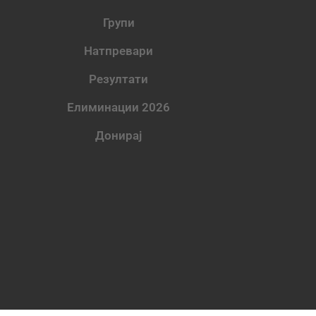
Групи
Натпревари
Резултати
Елиминации 2026
Донирај