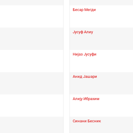
Бесар Мегди
Јусуф Алиу
Нијаз Јусуфи
Анид Јашари
Алију Ибрахим
Синани Бесник