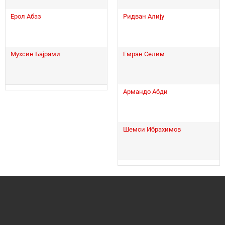
Ерол Абаз
Ридван Алију
Мухсин Бајрами
Емран Селим
Армандо Абди
Шемси Ибрахимов