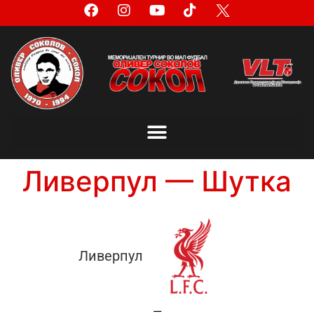
Ливерпул — Шутка
Ливерпул
—