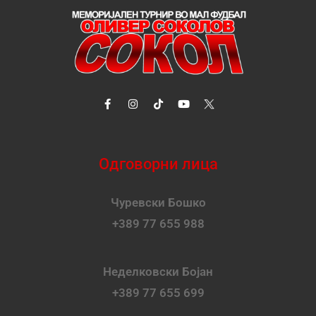
Одговорни лица
Чуревски Бошко
+389 77 655 988
Неделковски Бојан
+389 77 655 699