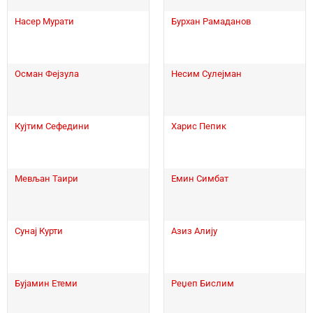
Насер Мурати
Бурхан Рамаданов
Осман Фејзула
Несим Сулејман
Кујтим Сефедини
Харис Пепик
Мевљан Таири
Емин Симбат
Сунај Курти
Азиз Алију
Бујамин Етеми
Реџеп Бислим