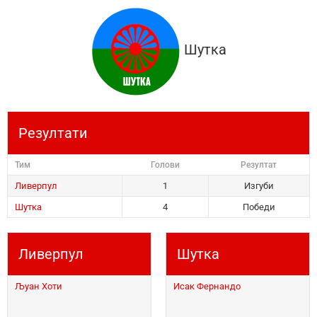
Шутка
Резултати
Тим
Голови
Резултат
Ливерпул
1
Изгуби
Шутка
4
Победи
Ливерпул
Шутка
Љуан Хоти
Исак Фернандо