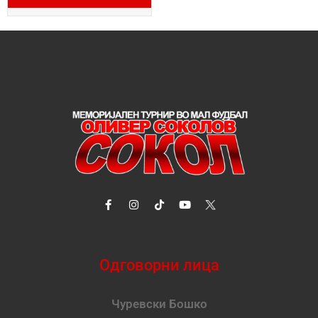
Одговорни лица
Чуревски Бошко