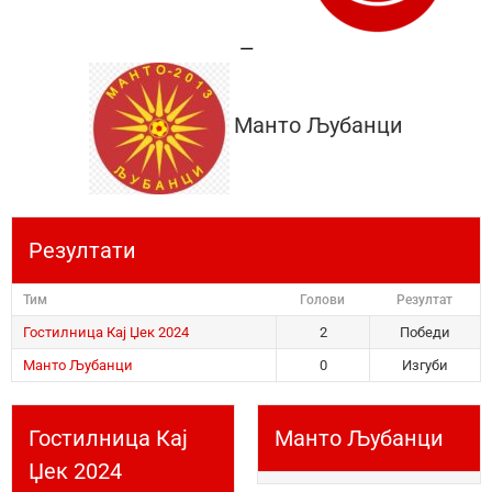
—
Манто Љубанци
Резултати
Тим
Голови
Резултат
Гостилница Кај Џек 2024
2
Победи
Манто Љубанци
0
Изгуби
Гостилница Кај
Манто Љубанци
Џек 2024