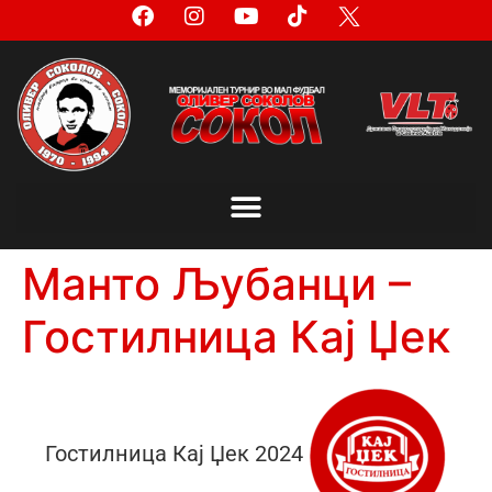
Манто Љубанци –
Гостилница Кај Џек
Гостилница Кај Џек 2024