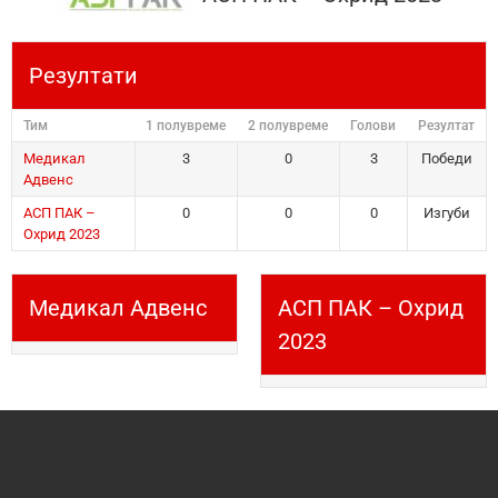
Резултати
Тим
1 полувреме
2 полувреме
Голови
Резултат
Медикал
3
0
3
Победи
Адвенс
АСП ПАК –
0
0
0
Изгуби
Охрид 2023
Медикал Адвенс
АСП ПАК – Охрид
2023