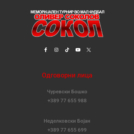
Одговорни лица
Чуревски Бошко
+389 77 655 988
Неделковски Бојан
+389 77 655 699