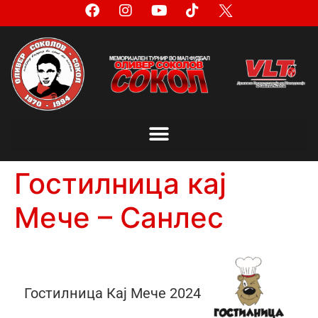
Гостилница кај
Мече – Санлес
Гостилница Кај Мече 2024