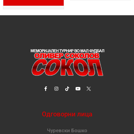
Одговорни лица
Чуревски Бошко