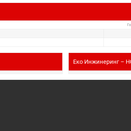
Г
Еко Инжинеринг – Н