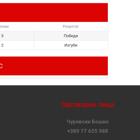
олови
Резултат
3
Победи
2
Изгуби
С
Одговорни лица
Чуревски Бошко
+389 77 655 988