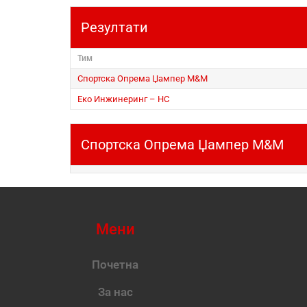
Резултати
Тим
Спортска Опрема Џампер М&М
Еко Инжинеринг – НС
Спортска Опрема Џампер М&М
Мени
Почетна
За нас