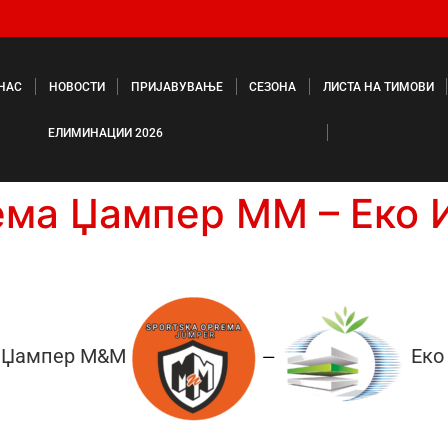
 НАС
НОВОСТИ
ПРИЈАВУВАЊЕ
СЕЗОНА
ЛИСТА НА ТИМОВИ
ЕЛИМИНАЦИИ 2026
ема Џампер ММ – Еко 
а Џампер М&М
Еко
—