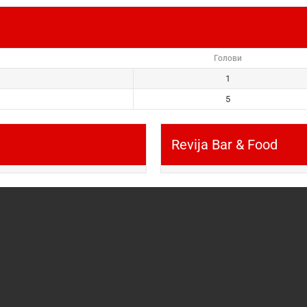
Голови
1
5
Revija Bar & Food