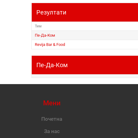
Резултати
Тим
Пе-Да-Ком
Revija Bar & Food
Пе-Да-Ком
Мени
Почетна
За нас