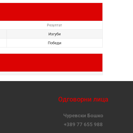
Резултат
Изгуби
Победи
Одговорни лица
Чуревски Бошко
+389 77 655 988