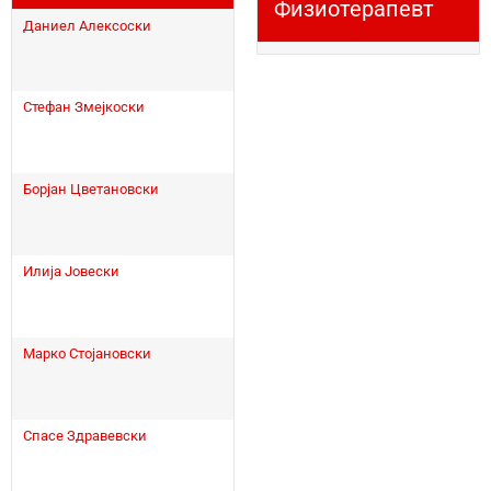
Физиотерапевт
Даниел Алексоски
Стефан Змејкоски
Борјан Цветановски
Илија Јовески
Марко Стојановски
Спасе Здравевски