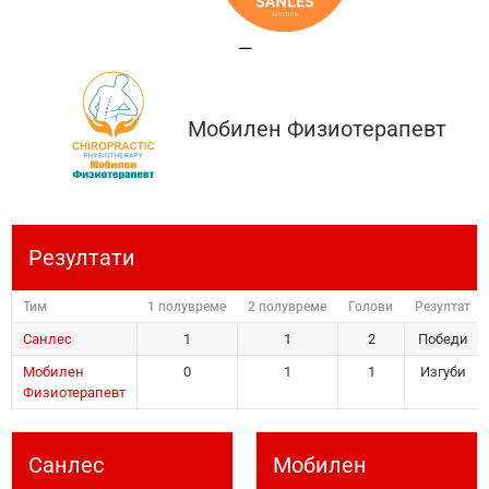
—
Мобилен Физиотерапевт
Резултати
Тим
1 полувреме
2 полувреме
Голови
Резултат
Санлес
1
1
2
Победи
Мобилен
0
1
1
Изгуби
Физиотерапевт
Санлес
Мобилен