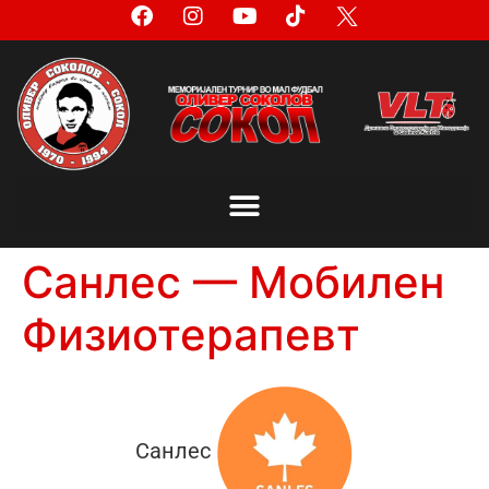
Санлес — Мобилен
Физиотерапевт
Санлес