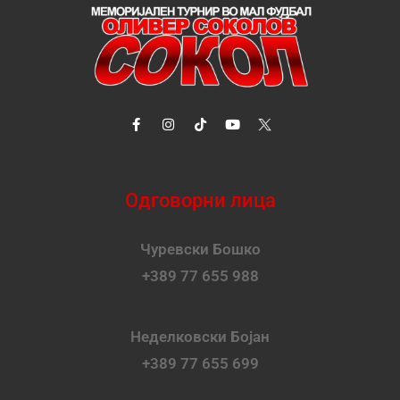
Одговорни лица
Чуревски Бошко
+389 77 655 988
Неделковски Бојан
+389 77 655 699