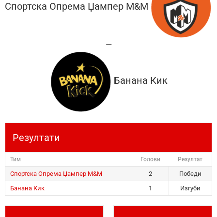
Спортска Опрема Џампер М&М
—
Банана Кик
Резултати
Тим
Голови
Резултат
Спортска Опрема Џампер М&М
2
Победи
Банана Кик
1
Изгуби