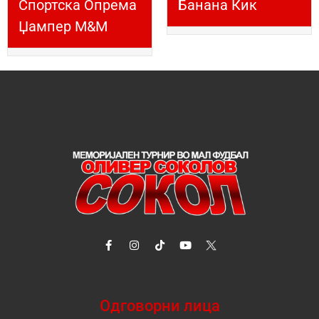
Спортска Опрема
Банана Кик
Џампер М&М
Одговорни лица