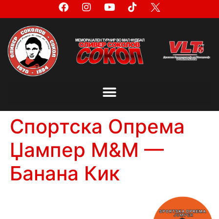
Спортска Опрема
Џампер М&М —
Банана Кик