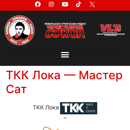
ТКК Лока — Мастер
Сат
ТКК Лока
—