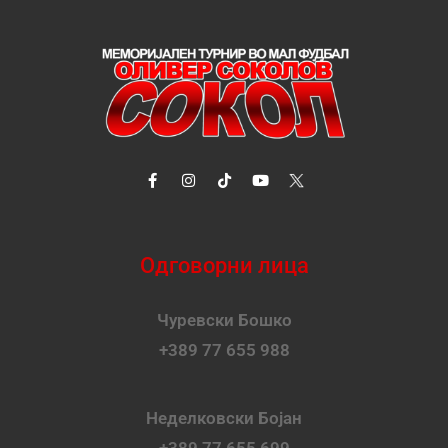
Одговорни лица
Чуревски Бошко
+389 77 655 988
Неделковски Бојан