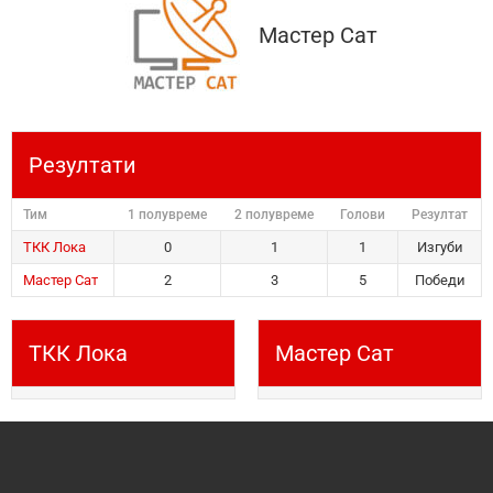
Мастер Сат
Резултати
Тим
1 полувреме
2 полувреме
Голови
Резултат
ТКК Лока
0
1
1
Изгуби
Мастер Сат
2
3
5
Победи
ТКК Лока
Мастер Сат