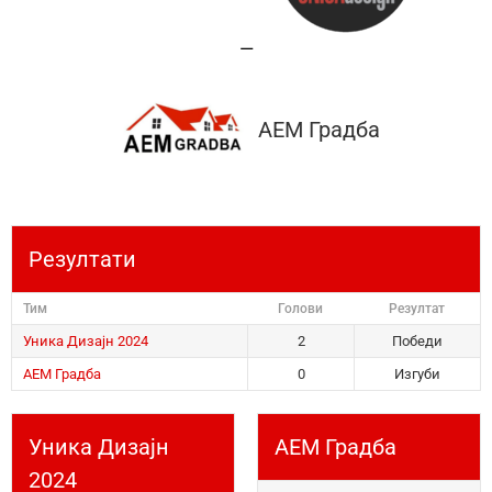
—
АЕМ Градба
Резултати
Тим
Голови
Резултат
Уника Дизајн 2024
2
Победи
АЕМ Градба
0
Изгуби
Уника Дизајн
АЕМ Градба
2024