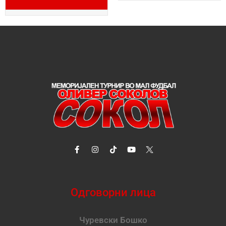
Одговорни лица
Чуревски Бошко