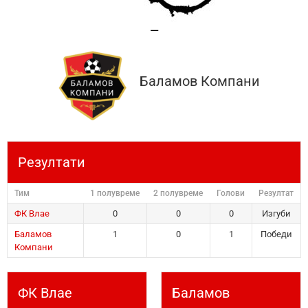
—
Баламов Компани
Резултати
Тим
1 полувреме
2 полувреме
Голови
Резултат
ФК Влае
0
0
0
Изгуби
Баламов
1
0
1
Победи
Компани
ФК Влае
Баламов