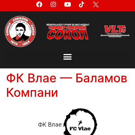
ФК Влае — Баламов
Компани
ФК Влае