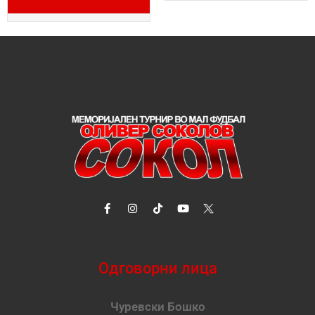
Одговорни лица
Чуревски Бошко