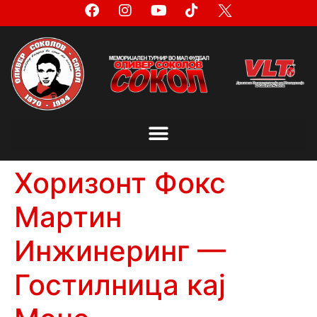
Хоризонт Фокс
Мартин
Инжинеринг —
Гостилница кај