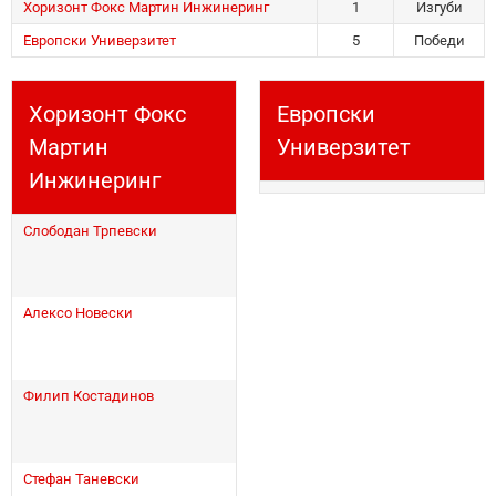
Хоризонт Фокс Мартин Инжинеринг
1
Изгуби
Европски Универзитет
5
Победи
Хоризонт Фокс
Европски
Мартин
Универзитет
Инжинеринг
Слободан Трпевски
Алексо Новески
Филип Костадинов
Стефан Таневски