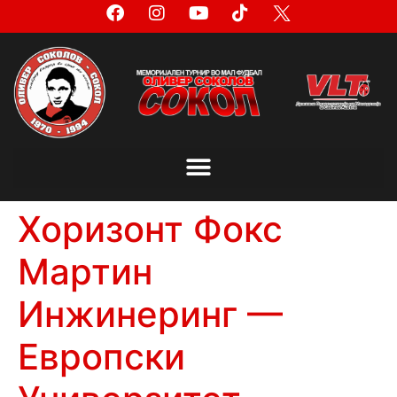
Хоризонт Фокс
Мартин
Инжинеринг —
Европски