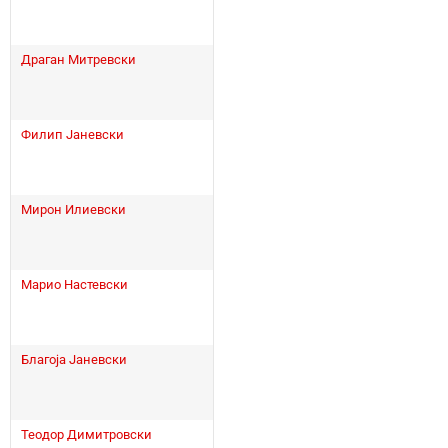
Драган Митревски
Филип Јаневски
Мирон Илиевски
Марио Настевски
Благоја Јаневски
Теодор Димитровски