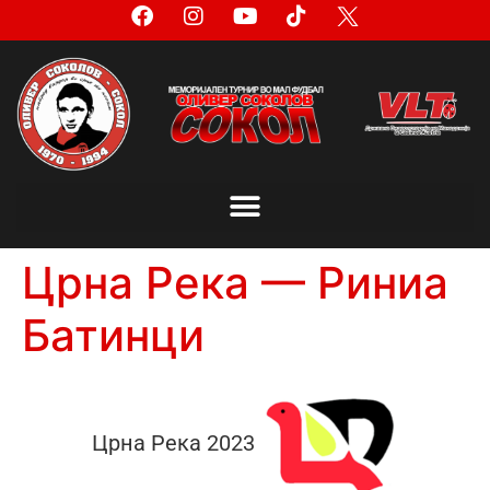
Црна Река — Риниа
Батинци
Црна Река 2023