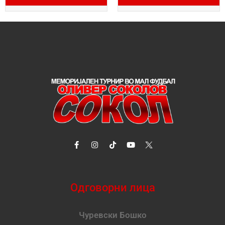
Одговорни лица
Чуревски Бошко