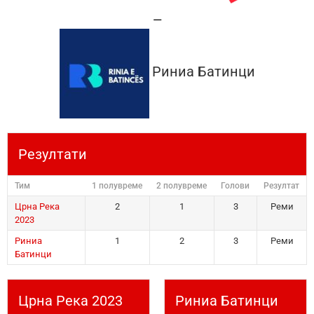
—
Риниа Батинци
Резултати
Тим
1 полувреме
2 полувреме
Голови
Резултат
Црна Река
2
1
3
Реми
2023
Риниа
1
2
3
Реми
Батинци
Црна Река 2023
Риниа Батинци