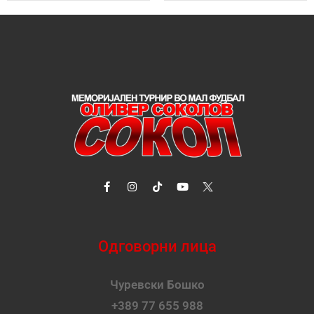
Одговорни лица
Чуревски Бошко
+389 77 655 988