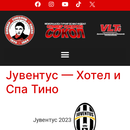
Јувентус — Хотел и
Спа Тино
Јувентус 2023