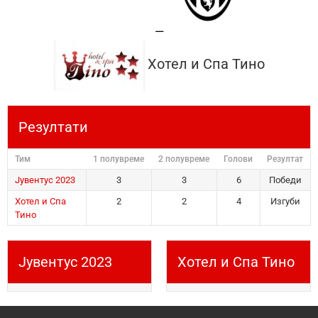
—
Хотел и Спа Тино
Резултати
Тим
1 полувреме
2 полувреме
Голови
Резултат
Јувентус 2023
3
3
6
Победи
Хотел и Спа
2
2
4
Изгуби
Тино
Јувентус 2023
Хотел и Спа Тино