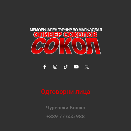
Одговорни лица
Чуревски Бошко
+389 77 655 988